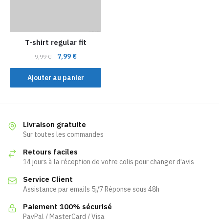
T-shirt regular fit
Le
Le
7,99
€
9,99
€
prix
prix
initial
actuel
Ajouter au panier
était :
est :
9,99 €.
7,99 €.
Livraison gratuite
Sur toutes les commandes
Retours faciles
14 jours à la réception de votre colis pour changer d'avis
Service Client
Assistance par emails 5j/7 Réponse sous 48h
Paiement 100% sécurisé
PayPal / MasterCard / Visa