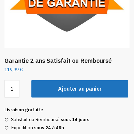
Garantie 2 ans Satisfait ou Remboursé
119,99
€
quantité
Ajouter au panier
de
Garantie
2
Livraison gratuite
ans
Satisfait
Satisfait ou Remboursé
sous 14 jours
ou
Expédition
sous 24 à 48h
Remboursé